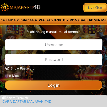
Live Chat
line Terbaik Indonesia. WA :+6287881373915 (Baru ADMIN MJP
Silahkan login untuk mulai bermain
Show Password
Lite Mode
Login
Berita Terakhir
CARA DAFTAR MAJAPAHIT4D