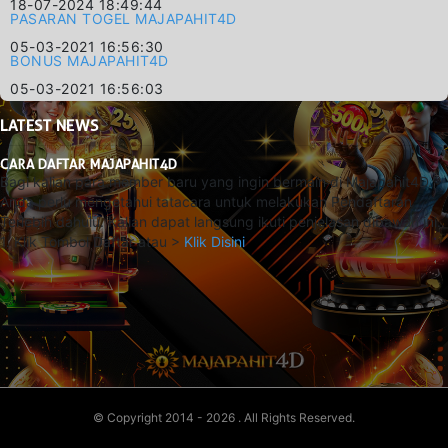
18-07-2024 18:49:44
PASARAN TOGEL MAJAPAHIT4D
05-03-2021 16:56:30
BONUS MAJAPAHIT4D
05-03-2021 16:56:03
LATEST
NEWS
CARA DAFTAR MAJAPAHIT4D
Bagi kalian para member baru yang ingin bermain di Majapahit4D.
Anda perlu mengetahui tatacara untuk melakukan Pendaftaran
Terlebih dahulu. Kalian dapat langsung ikuti penjelasan dibawah ini..
1. Klik Tombol Daftar atau >
Klik Disini
© Copyright 2014 - 2026
. All Rights Reserved.